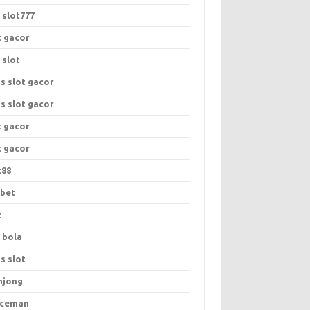
k slot777
t gacor
 slot
us slot gacor
us slot gacor
t gacor
t gacor
t88
bet
t
i bola
us slot
hjong
aceman