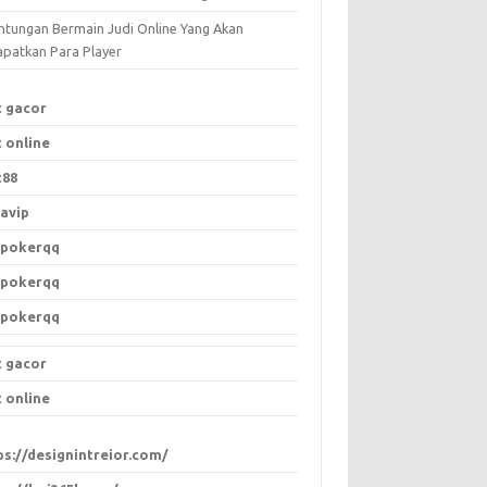
ntungan Bermain Judi Online Yang Akan
apatkan Para Player
t gacor
t online
t88
avip
bpokerqq
bpokerqq
bpokerqq
t gacor
t online
ps://designintreior.com/