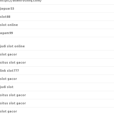
https://allenrothhq.com/
jaguar33
slot88
slot online
agam99
judi slot online
slot gacor
situs slot gacor
link slot777
slot gacor
judi slot
situs slot gacor
situs slot gacor
slot gacor