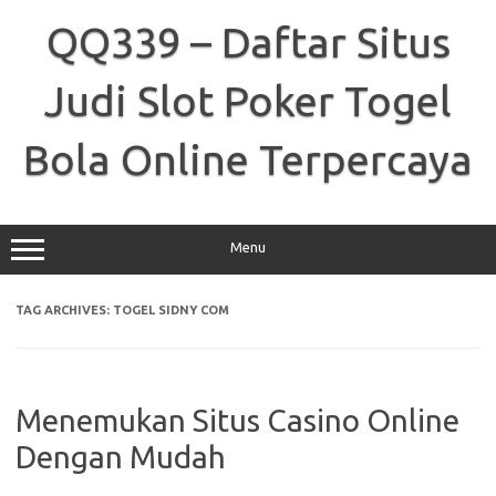
Skip
to
QQ339 – Daftar Situs
content
Judi Slot Poker Togel
Bola Online Terpercaya
Menu
TAG ARCHIVES:
TOGEL SIDNY COM
Menemukan Situs Casino Online
Dengan Mudah