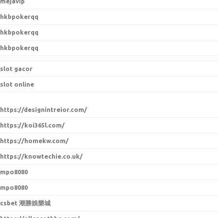
mejavip
hkbpokerqq
hkbpokerqq
hkbpokerqq
slot gacor
slot online
https://designintreior.com/
https://koi365l.com/
https://homekw.com/
https://knowtechie.co.uk/
mpo8080
mpo8080
csbet 潮勝娛樂城