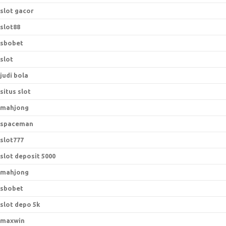
slot gacor
slot88
sbobet
slot
judi bola
situs slot
mahjong
spaceman
slot777
slot deposit 5000
mahjong
sbobet
slot depo 5k
maxwin