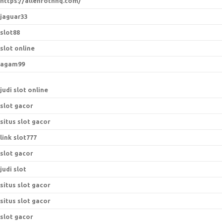
https://allenrothhq.com/
jaguar33
slot88
slot online
agam99
judi slot online
slot gacor
situs slot gacor
link slot777
slot gacor
judi slot
situs slot gacor
situs slot gacor
slot gacor