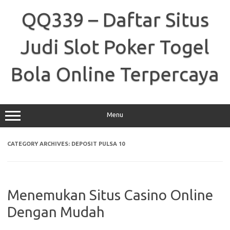
Skip
to
QQ339 – Daftar Situs
content
Judi Slot Poker Togel
Bola Online Terpercaya
Menu
CATEGORY ARCHIVES:
DEPOSIT PULSA 10
Menemukan Situs Casino Online
Dengan Mudah