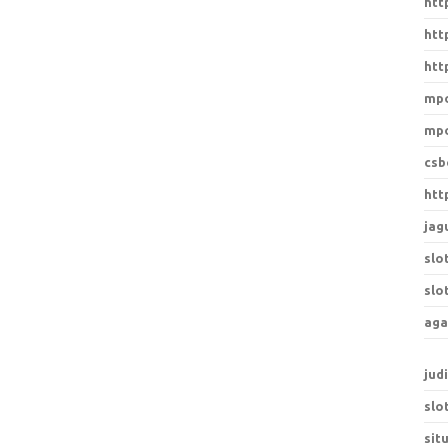
htt
htt
htt
mp
mp
cs
htt
jag
slo
slo
ag
jud
slo
sit