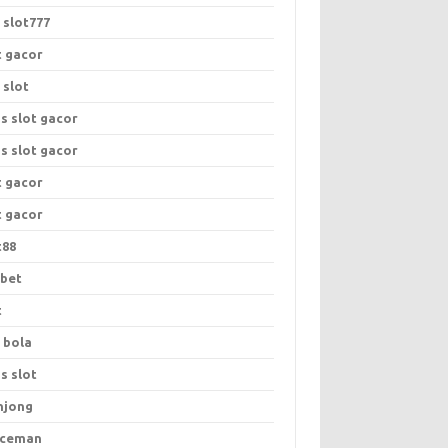
k slot777
t gacor
 slot
us slot gacor
us slot gacor
t gacor
t gacor
t88
bet
t
i bola
us slot
hjong
aceman