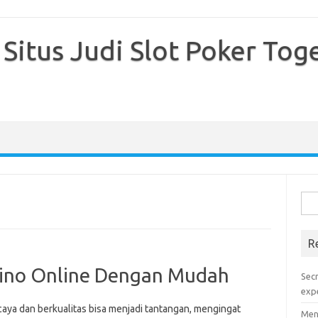
Situs Judi Slot Poker Tog
Sea
for:
R
ino Online Dengan Mudah
Secr
expe
aya dan berkualitas bisa menjadi tantangan, mengingat
Men