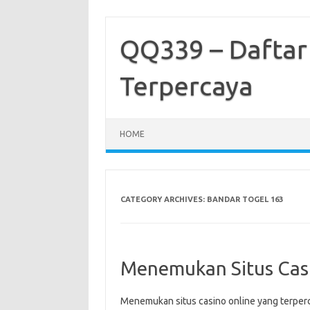
Skip
to
content
QQ339 – Daftar 
Terpercaya
HOME
CATEGORY ARCHIVES:
BANDAR TOGEL 163
Menemukan Situs Cas
Menemukan situs casino online yang terperc