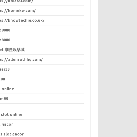
ps://koi365l.com/
ps://homekw.com/
ps://knowtechie.co.uk/
o8080
o8080
bet 潮勝娛樂城
ps://allenrothhq.com/
uar33
t88
t online
am99
i slot online
t gacor
us slot gacor