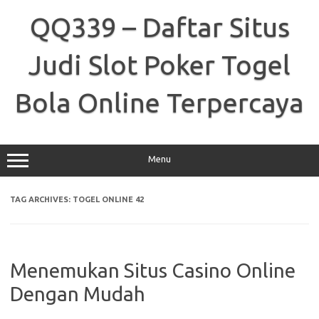
Skip
to
QQ339 – Daftar Situs
content
Judi Slot Poker Togel
Bola Online Terpercaya
Menu
TAG ARCHIVES:
TOGEL ONLINE 42
Menemukan Situs Casino Online
Dengan Mudah