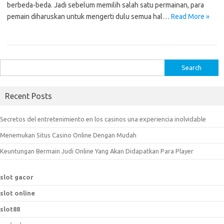
berbeda-beda. Jadi sebelum memilih salah satu permainan, para
pemain diharuskan untuk mengerti dulu semua hal…
Read More »
S
e
a
Recent Posts
r
c
Secretos del entretenimiento en los casinos una experiencia inolvidable
h
Menemukan Situs Casino Online Dengan Mudah
f
o
Keuntungan Bermain Judi Online Yang Akan Didapatkan Para Player
r
:
slot gacor
slot online
slot88