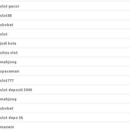
slot gacor
slot88
sbobet
slot
judi bola
situs slot
mahjong
spaceman
slot777
slot deposit 5000
mahjong
sbobet
slot depo 5k
maxwin