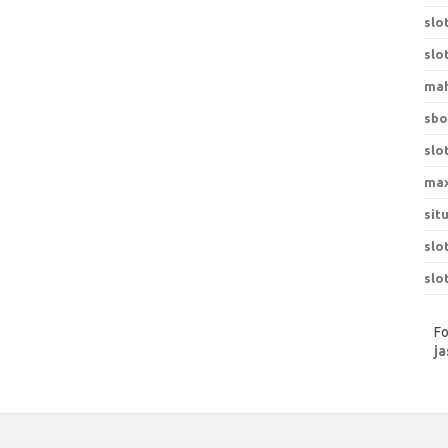
slo
slo
ma
sbo
slo
ma
sit
slo
slo
Fo
ja