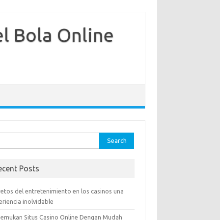
el Bola Online
rch
ecent Posts
etos del entretenimiento en los casinos una
riencia inolvidable
emukan Situs Casino Online Dengan Mudah