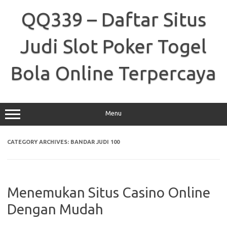
Skip
to
QQ339 – Daftar Situs
content
Judi Slot Poker Togel
Bola Online Terpercaya
Menu
CATEGORY ARCHIVES:
BANDAR JUDI 100
Menemukan Situs Casino Online
Dengan Mudah