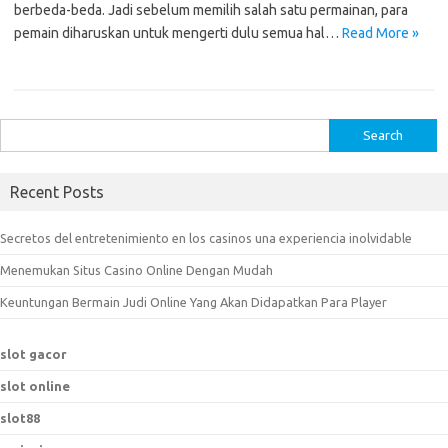
berbeda-beda. Jadi sebelum memilih salah satu permainan, para
pemain diharuskan untuk mengerti dulu semua hal…
Read More »
S
e
a
Recent Posts
r
c
Secretos del entretenimiento en los casinos una experiencia inolvidable
h
Menemukan Situs Casino Online Dengan Mudah
f
o
Keuntungan Bermain Judi Online Yang Akan Didapatkan Para Player
r
:
slot gacor
slot online
slot88