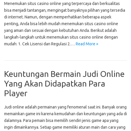
Menemukan situs casino online yang terpercaya dan berkualitas
bisa menjadi tantangan, mengingat banyaknya pilihan yang tersedia
di internet. Namun, dengan memperhatikan beberapa aspek
penting, Anda bisa lebih mudah menemukan situs casino online
yang aman dan sesuai dengan kebutuhan Anda. Berikut adalah
langkah-langkah untuk menemukan situs casino online dengan
mudah: 1. Cek Lisensi dan Regulasi 2.…
Read More »
Keuntungan Bermain Judi Online
Yang Akan Didapatkan Para
Player
Judi online adalah permainan yang fenomenal saat ini. Banyak orang
memainkan game ini karena kemudahan dan keuntungan yang ada di
dalamnya. Para pemain bisa memilih sendiri jenis game apa yang
ingin dimainkannya. Setiap game memiliki aturan main dan cara yang