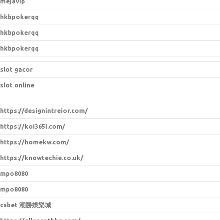
mejavip
hkbpokerqq
hkbpokerqq
hkbpokerqq
slot gacor
slot online
https://designintreior.com/
https://koi365l.com/
https://homekw.com/
https://knowtechie.co.uk/
mpo8080
mpo8080
csbet 潮勝娛樂城