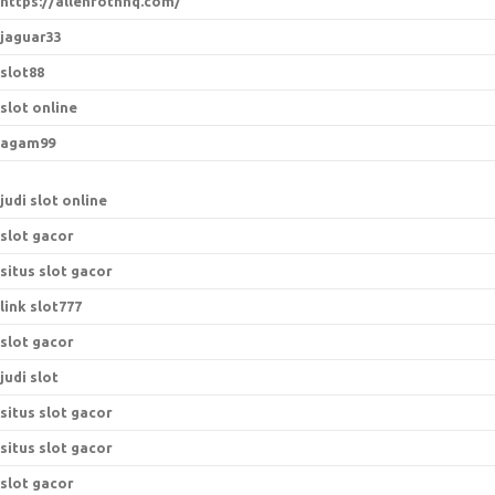
https://allenrothhq.com/
jaguar33
slot88
slot online
agam99
judi slot online
slot gacor
situs slot gacor
link slot777
slot gacor
judi slot
situs slot gacor
situs slot gacor
slot gacor