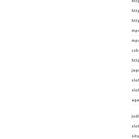
htt
htt
htt
mp
mp
cs
htt
jag
slo
slo
ag
jud
slo
sit