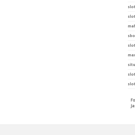
slo
slo
ma
sbo
slo
ma
sit
slo
slo
Fo
ja