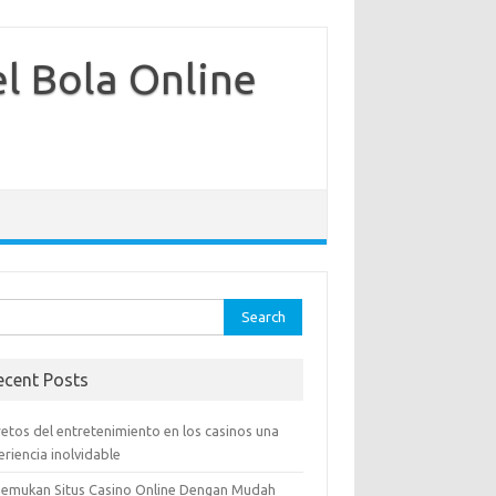
el Bola Online
rch
ecent Posts
etos del entretenimiento en los casinos una
riencia inolvidable
emukan Situs Casino Online Dengan Mudah