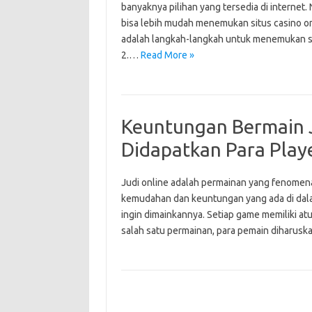
banyaknya pilihan yang tersedia di interne
bisa lebih mudah menemukan situs casino o
adalah langkah-langkah untuk menemukan sit
2.…
Read More »
Keuntungan Bermain 
Didapatkan Para Play
Judi online adalah permainan yang fenomena
kemudahan dan keuntungan yang ada di dalam
ingin dimainkannya. Setiap game memiliki a
salah satu permainan, para pemain diharus