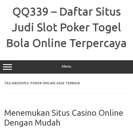
Skip
to
QQ339 – Daftar Situs
content
Judi Slot Poker Togel
Bola Online Terpercaya
Menu
TAG ARCHIVES:
POKER ONLINE ASIA TERBAIK
Menemukan Situs Casino Online
Dengan Mudah