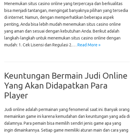
Menemukan situs casino online yang terpercaya dan berkualitas
bisa menjadi tantangan, mengingat banyaknya pilihan yang tersedia
di internet. Namun, dengan memperhatikan beberapa aspek
penting, Anda bisa lebih mudah menemukan situs casino online
yang aman dan sesuai dengan kebutuhan Anda. Berikut adalah
langkah-langkah untuk menemukan situs casino online dengan
mudah: 1. Cek Lisensi dan Regulasi 2.…
Read More »
Keuntungan Bermain Judi Online
Yang Akan Didapatkan Para
Player
Judi online adalah permainan yang fenomenal saat ini. Banyak orang
memainkan game ini karena kemudahan dan keuntungan yang ada di
dalamnya. Para pemain bisa memilih sendiri jenis game apa yang
ingin dimainkannya. Setiap game memiliki aturan main dan cara yang