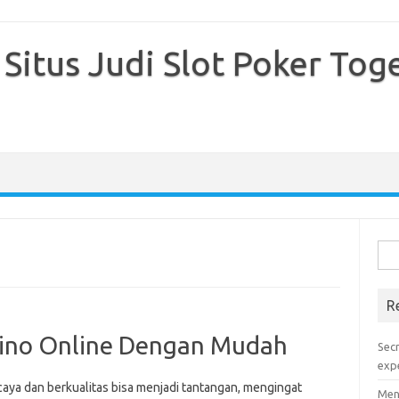
Situs Judi Slot Poker Tog
Sea
for:
R
ino Online Dengan Mudah
Secr
expe
aya dan berkualitas bisa menjadi tantangan, mengingat
Men