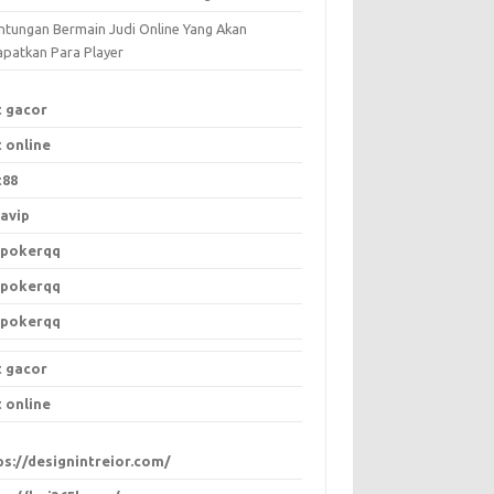
ntungan Bermain Judi Online Yang Akan
apatkan Para Player
t gacor
t online
t88
avip
bpokerqq
bpokerqq
bpokerqq
t gacor
t online
ps://designintreior.com/