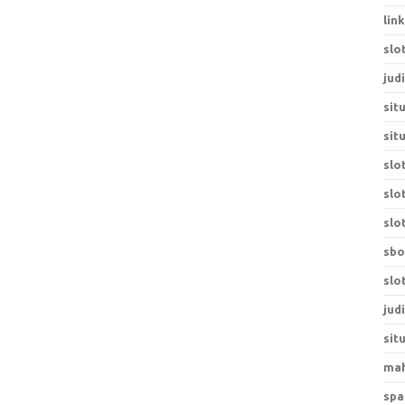
lin
slo
judi
sit
sit
slo
slo
slo
sbo
slo
jud
sit
ma
sp