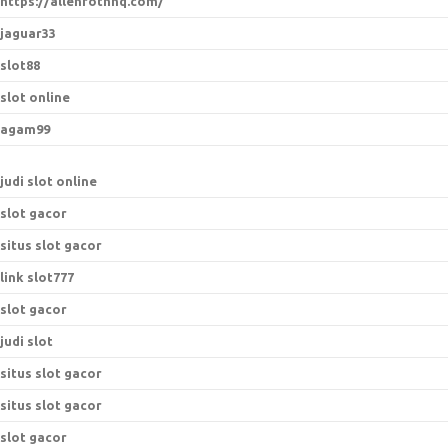
https://allenrothhq.com/
jaguar33
slot88
slot online
agam99
judi slot online
slot gacor
situs slot gacor
link slot777
slot gacor
judi slot
situs slot gacor
situs slot gacor
slot gacor