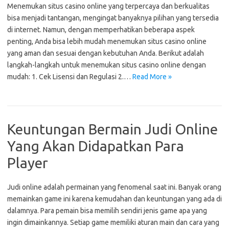
Menemukan situs casino online yang terpercaya dan berkualitas
bisa menjadi tantangan, mengingat banyaknya pilihan yang tersedia
di internet. Namun, dengan memperhatikan beberapa aspek
penting, Anda bisa lebih mudah menemukan situs casino online
yang aman dan sesuai dengan kebutuhan Anda. Berikut adalah
langkah-langkah untuk menemukan situs casino online dengan
mudah: 1. Cek Lisensi dan Regulasi 2.…
Read More »
Keuntungan Bermain Judi Online
Yang Akan Didapatkan Para
Player
Judi online adalah permainan yang fenomenal saat ini. Banyak orang
memainkan game ini karena kemudahan dan keuntungan yang ada di
dalamnya. Para pemain bisa memilih sendiri jenis game apa yang
ingin dimainkannya. Setiap game memiliki aturan main dan cara yang