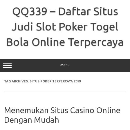
Skip
to
QQ339 – Daftar Situs
content
Judi Slot Poker Togel
Bola Online Terpercaya
Menu
TAG ARCHIVES:
SITUS POKER TERPERCAYA 2019
Menemukan Situs Casino Online
Dengan Mudah