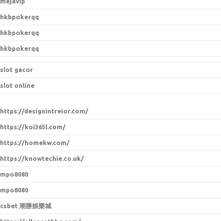
mejavip
hkbpokerqq
hkbpokerqq
hkbpokerqq
slot gacor
slot online
https://designintreior.com/
https://koi365l.com/
https://homekw.com/
https://knowtechie.co.uk/
mpo8080
mpo8080
csbet 潮勝娛樂城