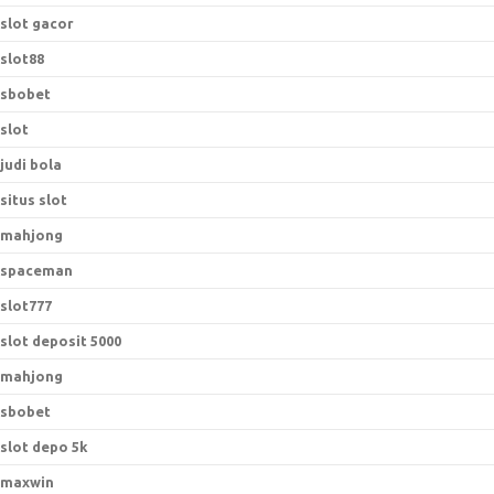
slot gacor
slot88
sbobet
slot
judi bola
situs slot
mahjong
spaceman
slot777
slot deposit 5000
mahjong
sbobet
slot depo 5k
maxwin