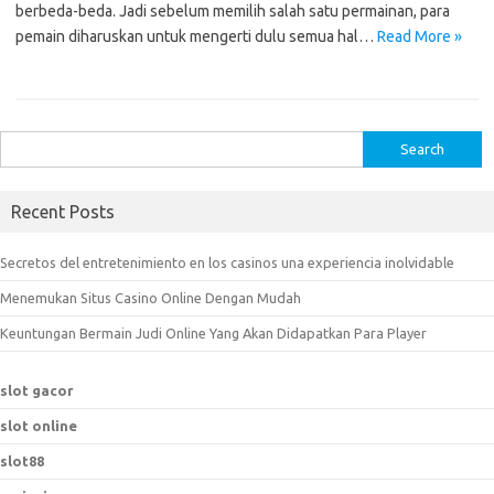
berbeda-beda. Jadi sebelum memilih salah satu permainan, para
pemain diharuskan untuk mengerti dulu semua hal…
Read More »
S
e
a
Recent Posts
r
c
Secretos del entretenimiento en los casinos una experiencia inolvidable
h
Menemukan Situs Casino Online Dengan Mudah
f
o
Keuntungan Bermain Judi Online Yang Akan Didapatkan Para Player
r
:
slot gacor
slot online
slot88