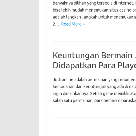
banyaknya pilihan yang tersedia di interne
bisa lebih mudah menemukan situs casino o
adalah langkah-langkah untuk menemukan sit
2.…
Read More »
Keuntungan Bermain 
Didapatkan Para Play
Judi online adalah permainan yang fenomena
kemudahan dan keuntungan yang ada di dalam
ingin dimainkannya. Setiap game memiliki a
salah satu permainan, para pemain diharus