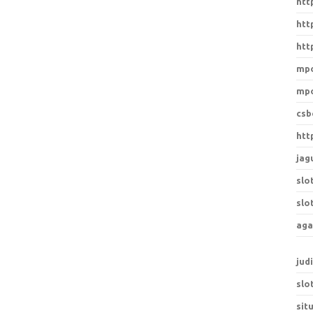
htt
htt
htt
mp
mp
cs
htt
jag
slo
slo
ag
jud
slo
sit