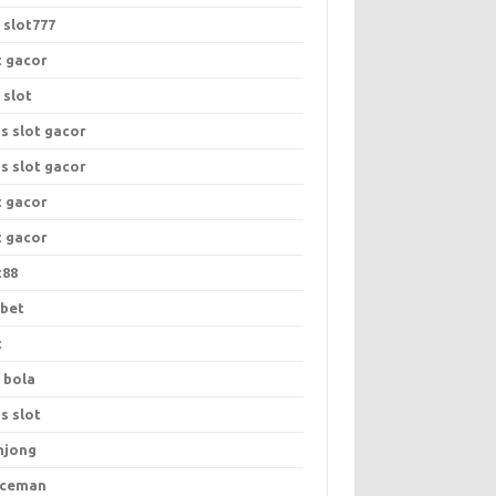
k slot777
t gacor
 slot
us slot gacor
us slot gacor
t gacor
t gacor
t88
bet
t
i bola
us slot
hjong
aceman