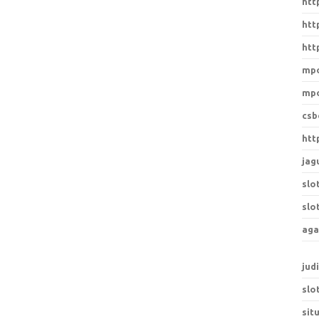
htt
htt
htt
mp
mp
cs
htt
jag
slo
slo
ag
jud
slo
sit