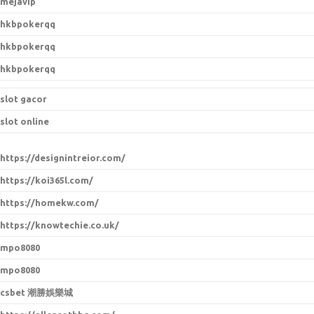
mejavip
hkbpokerqq
hkbpokerqq
hkbpokerqq
slot gacor
slot online
https://designintreior.com/
https://koi365l.com/
https://homekw.com/
https://knowtechie.co.uk/
mpo8080
mpo8080
csbet 潮勝娛樂城