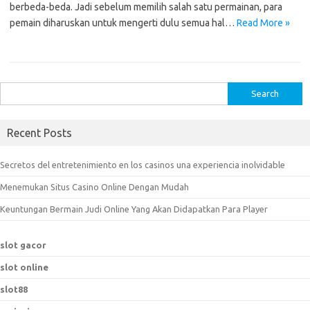
berbeda-beda. Jadi sebelum memilih salah satu permainan, para
pemain diharuskan untuk mengerti dulu semua hal…
Read More »
S
e
a
Recent Posts
r
c
Secretos del entretenimiento en los casinos una experiencia inolvidable
h
Menemukan Situs Casino Online Dengan Mudah
f
o
Keuntungan Bermain Judi Online Yang Akan Didapatkan Para Player
r
:
slot gacor
slot online
slot88