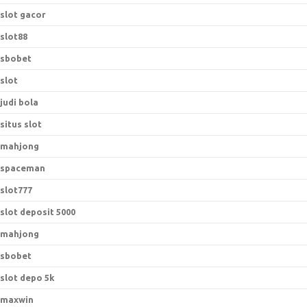
slot gacor
slot88
sbobet
slot
judi bola
situs slot
mahjong
spaceman
slot777
slot deposit 5000
mahjong
sbobet
slot depo 5k
maxwin