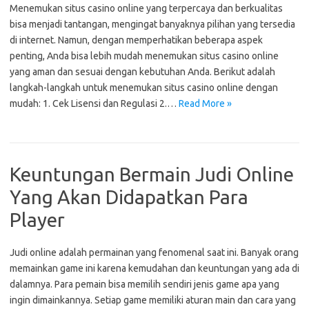
Menemukan situs casino online yang terpercaya dan berkualitas
bisa menjadi tantangan, mengingat banyaknya pilihan yang tersedia
di internet. Namun, dengan memperhatikan beberapa aspek
penting, Anda bisa lebih mudah menemukan situs casino online
yang aman dan sesuai dengan kebutuhan Anda. Berikut adalah
langkah-langkah untuk menemukan situs casino online dengan
mudah: 1. Cek Lisensi dan Regulasi 2.…
Read More »
Keuntungan Bermain Judi Online
Yang Akan Didapatkan Para
Player
Judi online adalah permainan yang fenomenal saat ini. Banyak orang
memainkan game ini karena kemudahan dan keuntungan yang ada di
dalamnya. Para pemain bisa memilih sendiri jenis game apa yang
ingin dimainkannya. Setiap game memiliki aturan main dan cara yang