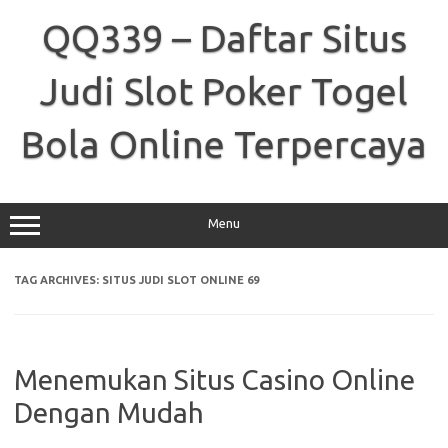
Skip
to
QQ339 – Daftar Situs
content
Judi Slot Poker Togel
Bola Online Terpercaya
Menu
TAG ARCHIVES:
SITUS JUDI SLOT ONLINE 69
Menemukan Situs Casino Online
Dengan Mudah