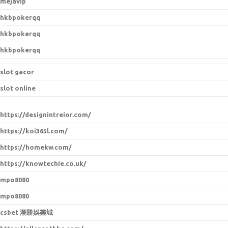
mejavip
hkbpokerqq
hkbpokerqq
hkbpokerqq
slot gacor
slot online
https://designintreior.com/
https://koi365l.com/
https://homekw.com/
https://knowtechie.co.uk/
mpo8080
mpo8080
csbet 潮勝娛樂城