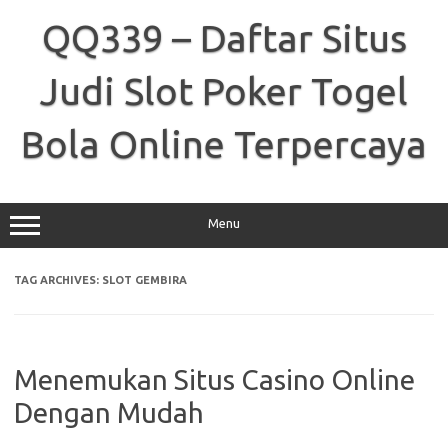
Skip
to
QQ339 – Daftar Situs
content
Judi Slot Poker Togel
Bola Online Terpercaya
Menu
TAG ARCHIVES:
SLOT GEMBIRA
Menemukan Situs Casino Online
Dengan Mudah