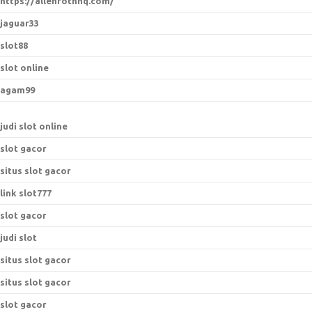
https://allenrothhq.com/
jaguar33
slot88
slot online
agam99
judi slot online
slot gacor
situs slot gacor
link slot777
slot gacor
judi slot
situs slot gacor
situs slot gacor
slot gacor