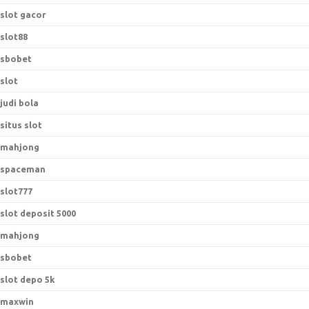
slot gacor
slot88
sbobet
slot
judi bola
situs slot
mahjong
spaceman
slot777
slot deposit 5000
mahjong
sbobet
slot depo 5k
maxwin