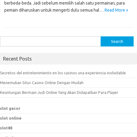
berbeda-beda. Jadi sebelum memilih salah satu permainan, para
pemain diharuskan untuk mengerti dulu semua hal…
Read More »
S
e
a
Recent Posts
r
c
Secretos del entretenimiento en los casinos una experiencia inolvidable
h
Menemukan Situs Casino Online Dengan Mudah
f
o
Keuntungan Bermain Judi Online Yang Akan Didapatkan Para Player
r
:
slot gacor
slot online
slot88