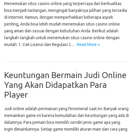
Menemukan situs casino online yang terpercaya dan berkualitas
bisa menjadi tantangan, mengingat banyaknya pilihan yang tersedia
di internet. Namun, dengan memperhatikan beberapa aspek
penting, Anda bisa lebih mudah menemukan situs casino online
yang aman dan sesuai dengan kebutuhan Anda. Berikut adalah
langkah-langkah untuk menemukan situs casino online dengan
mudah: 1. Cek Lisensi dan Regulasi 2.…
Read More »
Keuntungan Bermain Judi Online
Yang Akan Didapatkan Para
Player
Judi online adalah permainan yang fenomenal saat ini. Banyak orang
memainkan game ini karena kemudahan dan keuntungan yang ada di
dalamnya. Para pemain bisa memilih sendiri jenis game apa yang
ingin dimainkannya. Setiap game memiliki aturan main dan cara yang