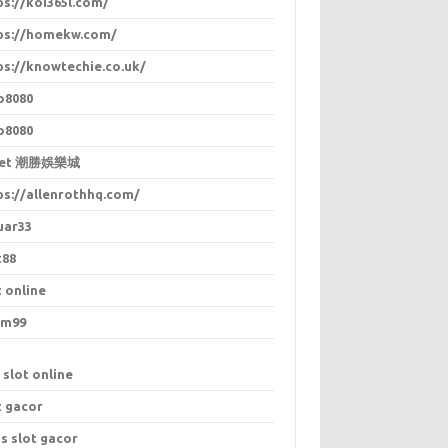
ps://koi365l.com/
ps://homekw.com/
ps://knowtechie.co.uk/
o8080
o8080
bet 潮勝娛樂城
ps://allenrothhq.com/
uar33
t88
t online
am99
i slot online
t gacor
us slot gacor