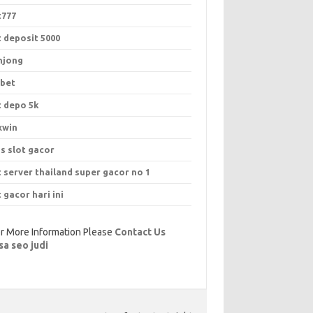
t777
t deposit 5000
hjong
bet
t depo 5k
xwin
us slot gacor
t server thailand super gacor no 1
t gacor hari ini
r More Information Please
Contact Us
sa seo judi