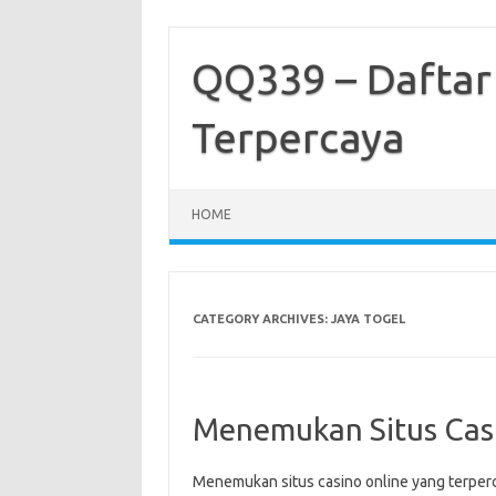
Skip
to
content
QQ339 – Daftar 
Terpercaya
HOME
CATEGORY ARCHIVES:
JAYA TOGEL
Menemukan Situs Cas
Menemukan situs casino online yang terperc