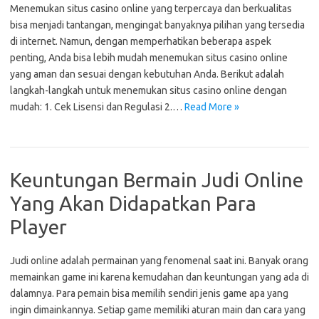
Menemukan situs casino online yang terpercaya dan berkualitas
bisa menjadi tantangan, mengingat banyaknya pilihan yang tersedia
di internet. Namun, dengan memperhatikan beberapa aspek
penting, Anda bisa lebih mudah menemukan situs casino online
yang aman dan sesuai dengan kebutuhan Anda. Berikut adalah
langkah-langkah untuk menemukan situs casino online dengan
mudah: 1. Cek Lisensi dan Regulasi 2.…
Read More »
Keuntungan Bermain Judi Online
Yang Akan Didapatkan Para
Player
Judi online adalah permainan yang fenomenal saat ini. Banyak orang
memainkan game ini karena kemudahan dan keuntungan yang ada di
dalamnya. Para pemain bisa memilih sendiri jenis game apa yang
ingin dimainkannya. Setiap game memiliki aturan main dan cara yang