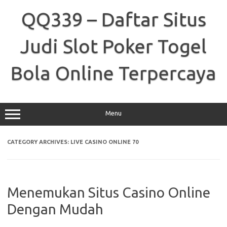
Skip
to
QQ339 – Daftar Situs
content
Judi Slot Poker Togel
Bola Online Terpercaya
Menu
CATEGORY ARCHIVES:
LIVE CASINO ONLINE 70
Menemukan Situs Casino Online
Dengan Mudah