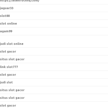
https://allenrothhq.com/
jaguar33
slot88
slot online
agam99
judi slot online
slot gacor
situs slot gacor
link slot777
slot gacor
judi slot
situs slot gacor
situs slot gacor
slot gacor