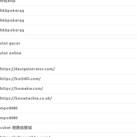
mejavip
hkbpokerqq
hkbpokerqq
hkbpokerqq
slot gacor
slot online
https://designintreior.com/
https://koi365l.com/
https://homekw.com/
https://knowtechie.co.uk/
mpo8080
mpo8080
csbet 潮勝娛樂城