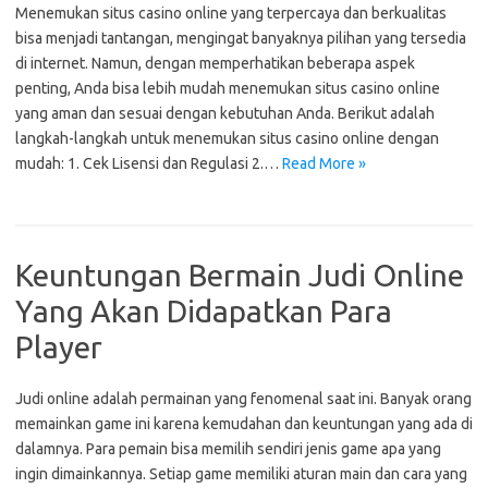
Menemukan situs casino online yang terpercaya dan berkualitas
bisa menjadi tantangan, mengingat banyaknya pilihan yang tersedia
di internet. Namun, dengan memperhatikan beberapa aspek
penting, Anda bisa lebih mudah menemukan situs casino online
yang aman dan sesuai dengan kebutuhan Anda. Berikut adalah
langkah-langkah untuk menemukan situs casino online dengan
mudah: 1. Cek Lisensi dan Regulasi 2.…
Read More »
Keuntungan Bermain Judi Online
Yang Akan Didapatkan Para
Player
Judi online adalah permainan yang fenomenal saat ini. Banyak orang
memainkan game ini karena kemudahan dan keuntungan yang ada di
dalamnya. Para pemain bisa memilih sendiri jenis game apa yang
ingin dimainkannya. Setiap game memiliki aturan main dan cara yang