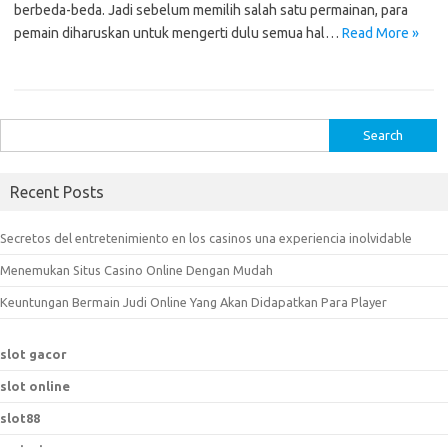
berbeda-beda. Jadi sebelum memilih salah satu permainan, para
pemain diharuskan untuk mengerti dulu semua hal…
Read More »
S
e
a
Recent Posts
r
c
Secretos del entretenimiento en los casinos una experiencia inolvidable
h
Menemukan Situs Casino Online Dengan Mudah
f
o
Keuntungan Bermain Judi Online Yang Akan Didapatkan Para Player
r
:
slot gacor
slot online
slot88