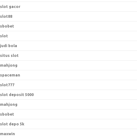
slot gacor
slot88
sbobet
slot
judi bola
situs slot
mahjong
spaceman
slot777
slot deposit 5000
mahjong
sbobet
slot depo 5k
maxwin