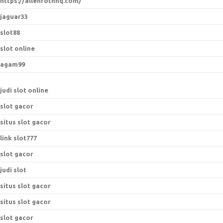
https://allenrothhq.com/
jaguar33
slot88
slot online
agam99
judi slot online
slot gacor
situs slot gacor
link slot777
slot gacor
judi slot
situs slot gacor
situs slot gacor
slot gacor