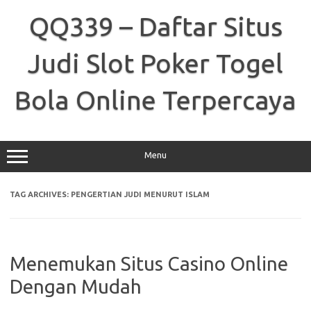
Skip
to
QQ339 – Daftar Situs
content
Judi Slot Poker Togel
Bola Online Terpercaya
Menu
TAG ARCHIVES:
PENGERTIAN JUDI MENURUT ISLAM
Menemukan Situs Casino Online
Dengan Mudah