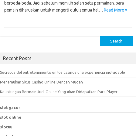
berbeda-beda. Jadi sebelum memilih salah satu permainan, para
pemain diharuskan untuk mengerti dulu semua hal…
Read More »
S
e
a
Recent Posts
r
c
Secretos del entretenimiento en los casinos una experiencia inolvidable
h
Menemukan Situs Casino Online Dengan Mudah
f
o
Keuntungan Bermain Judi Online Yang Akan Didapatkan Para Player
r
:
slot gacor
slot online
slot88