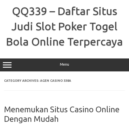
Skip
to
QQ339 – Daftar Situs
content
Judi Slot Poker Togel
Bola Online Terpercaya
Menu
CATEGORY ARCHIVES:
AGEN CASINO 338A
Menemukan Situs Casino Online
Dengan Mudah