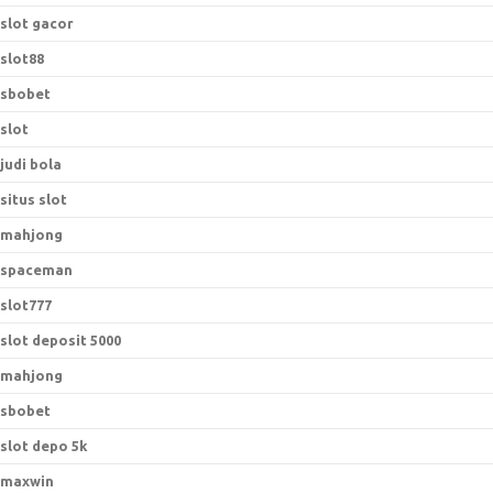
slot gacor
slot88
sbobet
slot
judi bola
situs slot
mahjong
spaceman
slot777
slot deposit 5000
mahjong
sbobet
slot depo 5k
maxwin