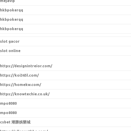
mejavip
hkbpokerqq
hkbpokerqq
hkbpokerqq
slot gacor
slot online
https://designintreior.com/
https://koi365l.com/
https://homekw.com/
https://knowtechie.co.uk/
mpo8080
mpo8080
csbet 潮勝娛樂城