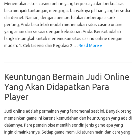
Menemukan situs casino online yang terpercaya dan berkualitas
bisa menjadi tantangan, mengingat banyaknya pilihan yang tersedia
di internet. Namun, dengan memperhatikan beberapa aspek
penting, Anda bisa lebih mudah menemukan situs casino online
yang aman dan sesuai dengan kebutuhan Anda. Berikut adalah
langkah-langkah untuk menemukan situs casino online dengan
mudah: 1. Cek Lisensi dan Regulasi 2.…
Read More »
Keuntungan Bermain Judi Online
Yang Akan Didapatkan Para
Player
Judi online adalah permainan yang fenomenal saat ini. Banyak orang
memainkan game ini karena kemudahan dan keuntungan yang ada di
dalamnya. Para pemain bisa memilih sendiri jenis game apa yang
ingin dimainkannya. Setiap game memiliki aturan main dan cara yang