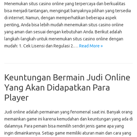
Menemukan situs casino online yang terpercaya dan berkualitas
bisa menjadi tantangan, mengingat banyaknya pilihan yang tersedia
di internet. Namun, dengan memperhatikan beberapa aspek
penting, Anda bisa lebih mudah menemukan situs casino online
yang aman dan sesuai dengan kebutuhan Anda. Berikut adalah
langkah-langkah untuk menemukan situs casino online dengan
mudah: 1. Cek Lisensi dan Regulasi 2.…
Read More »
Keuntungan Bermain Judi Online
Yang Akan Didapatkan Para
Player
Judi online adalah permainan yang fenomenal saat ini. Banyak orang
memainkan game ini karena kemudahan dan keuntungan yang ada di
dalamnya. Para pemain bisa memilih sendiri jenis game apa yang
ingin dimainkannya. Setiap game memiliki aturan main dan cara yang