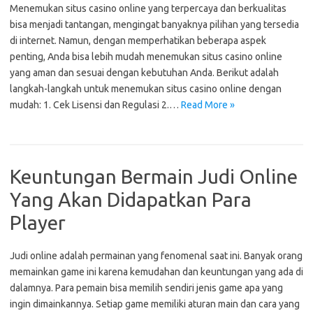
Menemukan situs casino online yang terpercaya dan berkualitas
bisa menjadi tantangan, mengingat banyaknya pilihan yang tersedia
di internet. Namun, dengan memperhatikan beberapa aspek
penting, Anda bisa lebih mudah menemukan situs casino online
yang aman dan sesuai dengan kebutuhan Anda. Berikut adalah
langkah-langkah untuk menemukan situs casino online dengan
mudah: 1. Cek Lisensi dan Regulasi 2.…
Read More »
Keuntungan Bermain Judi Online
Yang Akan Didapatkan Para
Player
Judi online adalah permainan yang fenomenal saat ini. Banyak orang
memainkan game ini karena kemudahan dan keuntungan yang ada di
dalamnya. Para pemain bisa memilih sendiri jenis game apa yang
ingin dimainkannya. Setiap game memiliki aturan main dan cara yang