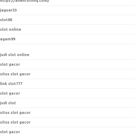
https://allenrothhq.com/
jaguar33
slot88
slot online
agam99
judi slot online
slot gacor
situs slot gacor
link slot777
slot gacor
judi slot
situs slot gacor
situs slot gacor
slot gacor