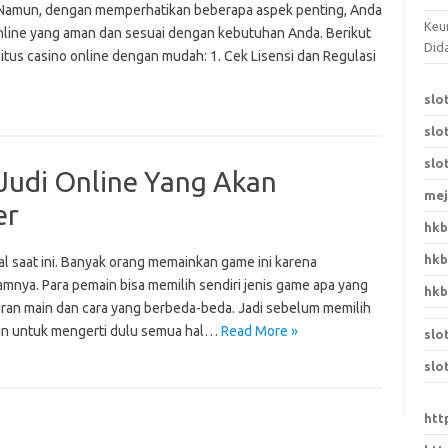
t. Namun, dengan memperhatikan beberapa aspek penting, Anda
Keu
nline yang aman dan sesuai dengan kebutuhan Anda. Berikut
Did
us casino online dengan mudah: 1. Cek Lisensi dan Regulasi
slo
slo
slo
Judi Online Yang Akan
mej
er
hk
hk
l saat ini. Banyak orang memainkan game ini karena
nya. Para pemain bisa memilih sendiri jenis game apa yang
hk
turan main dan cara yang berbeda-beda. Jadi sebelum memilih
kan untuk mengerti dulu semua hal…
Read More »
slo
slo
htt