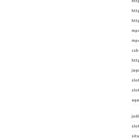
htt
htt
htt
mp
mp
cs
htt
jag
slo
slo
ag
jud
slo
sit