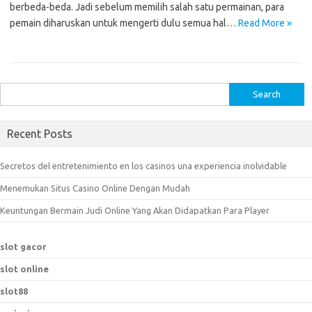
berbeda-beda. Jadi sebelum memilih salah satu permainan, para
pemain diharuskan untuk mengerti dulu semua hal…
Read More »
S
e
a
Recent Posts
r
c
Secretos del entretenimiento en los casinos una experiencia inolvidable
h
Menemukan Situs Casino Online Dengan Mudah
f
o
Keuntungan Bermain Judi Online Yang Akan Didapatkan Para Player
r
:
slot gacor
slot online
slot88