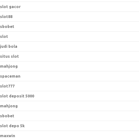
slot gacor
slot88
sbobet
slot
judi bola
situs slot
mahjong
spaceman
slot777
slot deposit 5000
mahjong
sbobet
slot depo 5k
maxwin