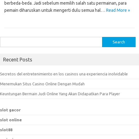
berbeda-beda. Jadi sebelum memilih salah satu permainan, para
pemain diharuskan untuk mengerti dulu semua hal…
Read More »
S
e
a
Recent Posts
r
c
Secretos del entretenimiento en los casinos una experiencia inolvidable
h
Menemukan Situs Casino Online Dengan Mudah
f
o
Keuntungan Bermain Judi Online Yang Akan Didapatkan Para Player
r
:
slot gacor
slot online
slot88