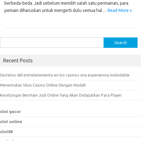
berbeda-beda. Jadi sebelum memilih salah satu permainan, para
pemain diharuskan untuk mengerti dulu semua hal…
Read More »
S
e
a
Recent Posts
r
c
Secretos del entretenimiento en los casinos una experiencia inolvidable
h
Menemukan Situs Casino Online Dengan Mudah
f
o
Keuntungan Bermain Judi Online Yang Akan Didapatkan Para Player
r
:
slot gacor
slot online
slot88