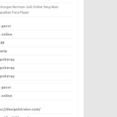
ntungan Bermain Judi Online Yang Akan
apatkan Para Player
t gacor
t online
t88
avip
bpokerqq
bpokerqq
bpokerqq
t gacor
t online
ps://designintreior.com/