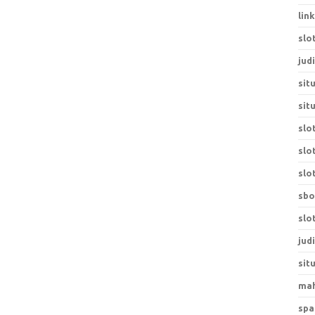
lin
slo
judi
sit
sit
slo
slo
slo
sbo
slo
jud
sit
ma
sp