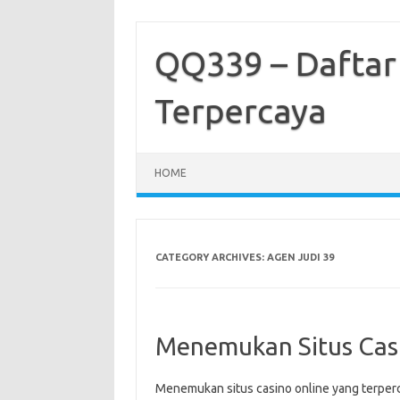
Skip
to
content
QQ339 – Daftar 
Terpercaya
HOME
CATEGORY ARCHIVES:
AGEN JUDI 39
Menemukan Situs Cas
Menemukan situs casino online yang terperc