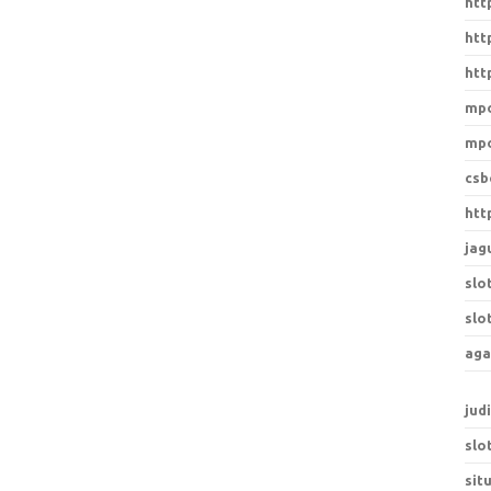
htt
htt
htt
mp
mp
cs
htt
jag
slo
slo
ag
jud
slo
sit