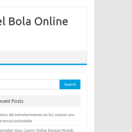
el Bola Online
rch
ecent Posts
etos del entretenimiento en los casinos una
riencia inolvidable
emukan Situs Casino Online Dengan Mudah