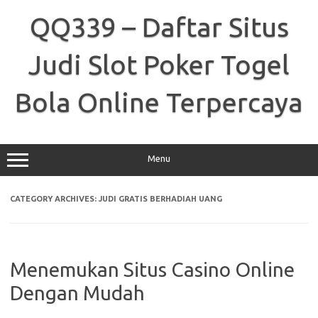
Skip
to
QQ339 – Daftar Situs
content
Judi Slot Poker Togel
Bola Online Terpercaya
Menu
CATEGORY ARCHIVES:
JUDI GRATIS BERHADIAH UANG
Menemukan Situs Casino Online
Dengan Mudah