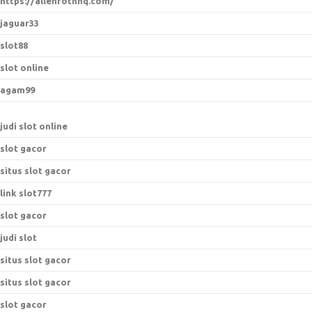
https://allenrothhq.com/
jaguar33
slot88
slot online
agam99
judi slot online
slot gacor
situs slot gacor
link slot777
slot gacor
judi slot
situs slot gacor
situs slot gacor
slot gacor