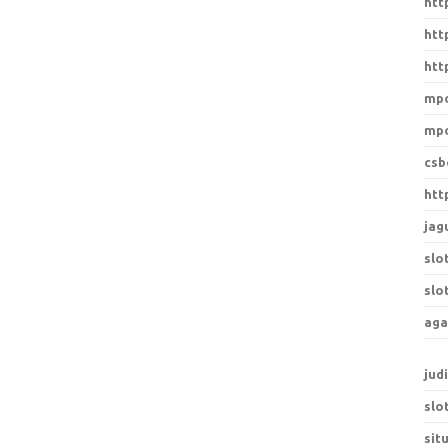
htt
htt
htt
mp
mp
cs
htt
jag
slo
slo
ag
jud
slo
sit