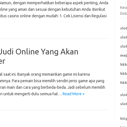
t. Namun, dengan memperhatikan beberapa aspek penting, Anda
Keu
nline yang aman dan sesuai dengan kebutuhan Anda. Berikut
Did
us casino online dengan mudah: 1. Cek Lisensi dan Regulasi
slo
slo
slo
Judi Online Yang Akan
mej
er
hk
hk
l saat ini. Banyak orang memainkan game ini karena
nya. Para pemain bisa memilih sendiri jenis game apa yang
hk
turan main dan cara yang berbeda-beda. Jadi sebelum memilih
kan untuk mengerti dulu semua hal…
Read More »
slo
slo
htt