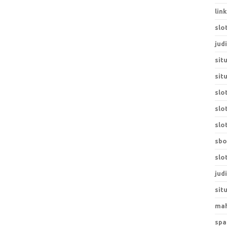
lin
slo
judi
sit
sit
slo
slo
slo
sbo
slo
jud
sit
ma
sp