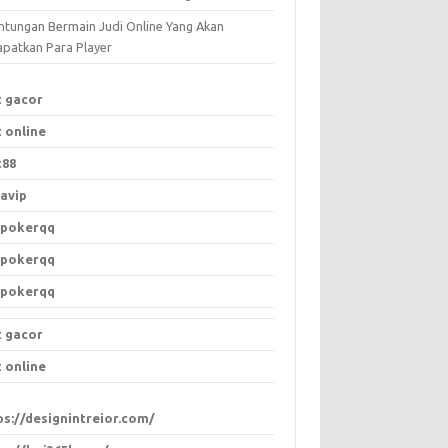
ntungan Bermain Judi Online Yang Akan
apatkan Para Player
t gacor
t online
t88
avip
bpokerqq
bpokerqq
bpokerqq
t gacor
t online
ps://designintreior.com/