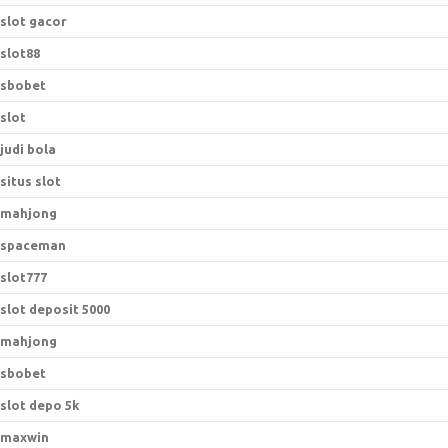
slot gacor
slot88
sbobet
slot
judi bola
situs slot
mahjong
spaceman
slot777
slot deposit 5000
mahjong
sbobet
slot depo 5k
maxwin