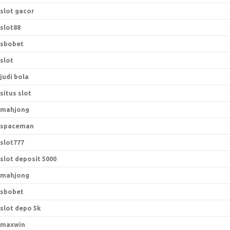
slot gacor
slot88
sbobet
slot
judi bola
situs slot
mahjong
spaceman
slot777
slot deposit 5000
mahjong
sbobet
slot depo 5k
maxwin