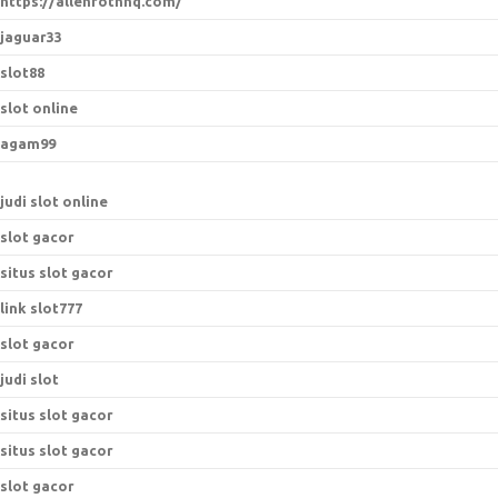
https://allenrothhq.com/
jaguar33
slot88
slot online
agam99
judi slot online
slot gacor
situs slot gacor
link slot777
slot gacor
judi slot
situs slot gacor
situs slot gacor
slot gacor