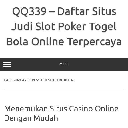
Skip
to
QQ339 – Daftar Situs
content
Judi Slot Poker Togel
Bola Online Terpercaya
Menu
CATEGORY ARCHIVES:
JUDI SLOT ONLINE 46
Menemukan Situs Casino Online
Dengan Mudah