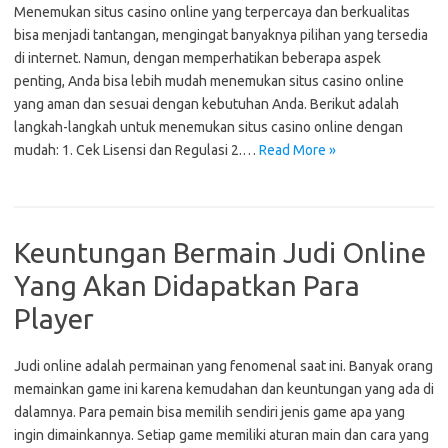
Menemukan situs casino online yang terpercaya dan berkualitas
bisa menjadi tantangan, mengingat banyaknya pilihan yang tersedia
di internet. Namun, dengan memperhatikan beberapa aspek
penting, Anda bisa lebih mudah menemukan situs casino online
yang aman dan sesuai dengan kebutuhan Anda. Berikut adalah
langkah-langkah untuk menemukan situs casino online dengan
mudah: 1. Cek Lisensi dan Regulasi 2.…
Read More »
Keuntungan Bermain Judi Online
Yang Akan Didapatkan Para
Player
Judi online adalah permainan yang fenomenal saat ini. Banyak orang
memainkan game ini karena kemudahan dan keuntungan yang ada di
dalamnya. Para pemain bisa memilih sendiri jenis game apa yang
ingin dimainkannya. Setiap game memiliki aturan main dan cara yang