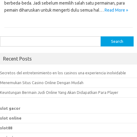
berbeda-beda. Jadi sebelum memilih salah satu permainan, para
pemain diharuskan untuk mengerti dulu semua hal…
Read More »
S
e
a
Recent Posts
r
c
Secretos del entretenimiento en los casinos una experiencia inolvidable
h
Menemukan Situs Casino Online Dengan Mudah
f
o
Keuntungan Bermain Judi Online Yang Akan Didapatkan Para Player
r
:
slot gacor
slot online
slot88