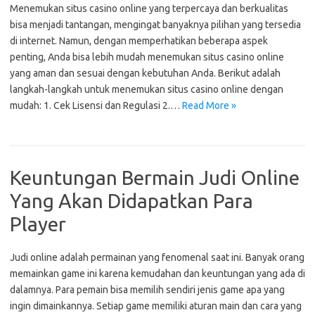
Menemukan situs casino online yang terpercaya dan berkualitas
bisa menjadi tantangan, mengingat banyaknya pilihan yang tersedia
di internet. Namun, dengan memperhatikan beberapa aspek
penting, Anda bisa lebih mudah menemukan situs casino online
yang aman dan sesuai dengan kebutuhan Anda. Berikut adalah
langkah-langkah untuk menemukan situs casino online dengan
mudah: 1. Cek Lisensi dan Regulasi 2.…
Read More »
Keuntungan Bermain Judi Online
Yang Akan Didapatkan Para
Player
Judi online adalah permainan yang fenomenal saat ini. Banyak orang
memainkan game ini karena kemudahan dan keuntungan yang ada di
dalamnya. Para pemain bisa memilih sendiri jenis game apa yang
ingin dimainkannya. Setiap game memiliki aturan main dan cara yang