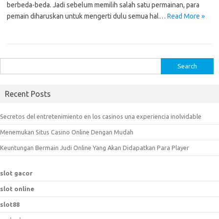
berbeda-beda. Jadi sebelum memilih salah satu permainan, para
pemain diharuskan untuk mengerti dulu semua hal…
Read More »
S
e
a
Recent Posts
r
c
Secretos del entretenimiento en los casinos una experiencia inolvidable
h
Menemukan Situs Casino Online Dengan Mudah
f
o
Keuntungan Bermain Judi Online Yang Akan Didapatkan Para Player
r
:
slot gacor
slot online
slot88