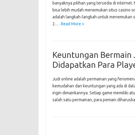
banyaknya pilihan yang tersedia di interne
bisa lebih mudah menemukan situs casino o
adalah langkah-langkah untuk menemukan sit
2.…
Read More »
Keuntungan Bermain 
Didapatkan Para Play
Judi online adalah permainan yang fenomena
kemudahan dan keuntungan yang ada di dalam
ingin dimainkannya. Setiap game memiliki a
salah satu permainan, para pemain diharus