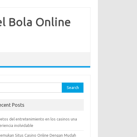
el Bola Online
rch
ecent Posts
etos del entretenimiento en los casinos una
riencia inolvidable
emukan Situs Casino Online Dengan Mudah