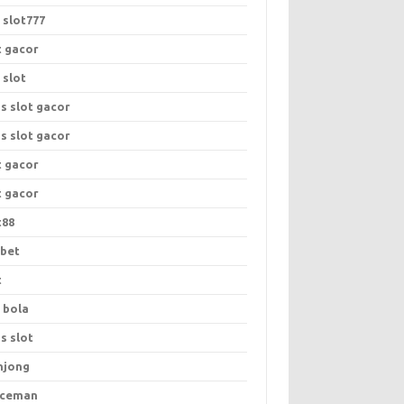
k slot777
t gacor
 slot
us slot gacor
us slot gacor
t gacor
t gacor
t88
bet
t
i bola
us slot
hjong
aceman