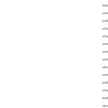
lin
slo
judi
sit
sit
slo
slo
slo
sbo
slo
jud
sit
ma
sp