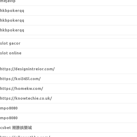
mejavip
hkbpokerqq
hkbpokerqq
hkbpokerqq
slot gacor
slot online
https://designintreior.com/
https://koi365l.com/
https://homekw.com/
https://knowtechie.co.uk/
mpo8080
mpo8080
csbet 潮勝娛樂城