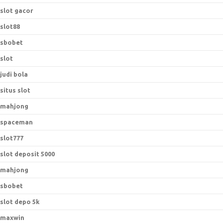
slot gacor
slot88
sbobet
slot
judi bola
situs slot
mahjong
spaceman
slot777
slot deposit 5000
mahjong
sbobet
slot depo 5k
maxwin