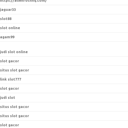
https://allenrothhq.com/
jaguar33
slot88
slot online
agam99
judi slot online
slot gacor
situs slot gacor
link slot777
slot gacor
judi slot
situs slot gacor
situs slot gacor
slot gacor