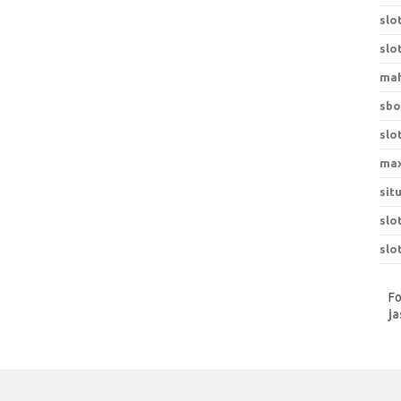
slo
slo
ma
sbo
slo
ma
sit
slo
slo
Fo
ja