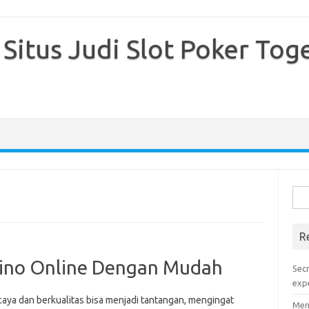
Situs Judi Slot Poker Tog
Sea
for:
R
ino Online Dengan Mudah
Secr
expe
aya dan berkualitas bisa menjadi tantangan, mengingat
Men