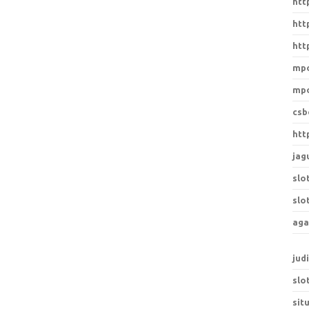
htt
htt
htt
mp
mp
cs
htt
jag
slo
slo
ag
jud
slo
sit