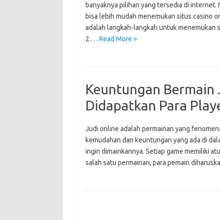
banyaknya pilihan yang tersedia di interne
bisa lebih mudah menemukan situs casino o
adalah langkah-langkah untuk menemukan sit
2.…
Read More »
Keuntungan Bermain 
Didapatkan Para Play
Judi online adalah permainan yang fenomena
kemudahan dan keuntungan yang ada di dalam
ingin dimainkannya. Setiap game memiliki a
salah satu permainan, para pemain diharus