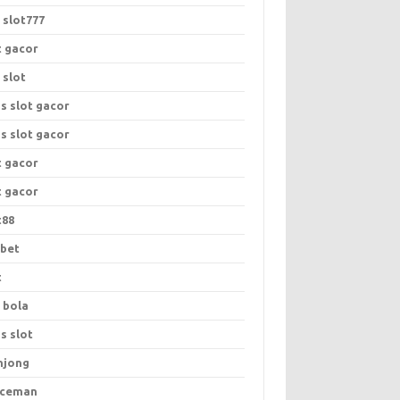
k slot777
t gacor
 slot
us slot gacor
us slot gacor
t gacor
t gacor
t88
bet
t
i bola
us slot
hjong
aceman