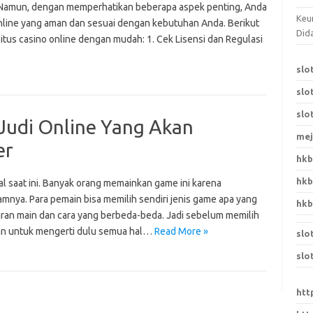
t. Namun, dengan memperhatikan beberapa aspek penting, Anda
Keu
nline yang aman dan sesuai dengan kebutuhan Anda. Berikut
Did
us casino online dengan mudah: 1. Cek Lisensi dan Regulasi
slo
slo
slo
Judi Online Yang Akan
mej
er
hk
hk
l saat ini. Banyak orang memainkan game ini karena
nya. Para pemain bisa memilih sendiri jenis game apa yang
hk
turan main dan cara yang berbeda-beda. Jadi sebelum memilih
kan untuk mengerti dulu semua hal…
Read More »
slo
slo
htt