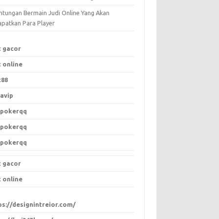
ntungan Bermain Judi Online Yang Akan
apatkan Para Player
t gacor
t online
t88
avip
bpokerqq
bpokerqq
bpokerqq
t gacor
t online
ps://designintreior.com/