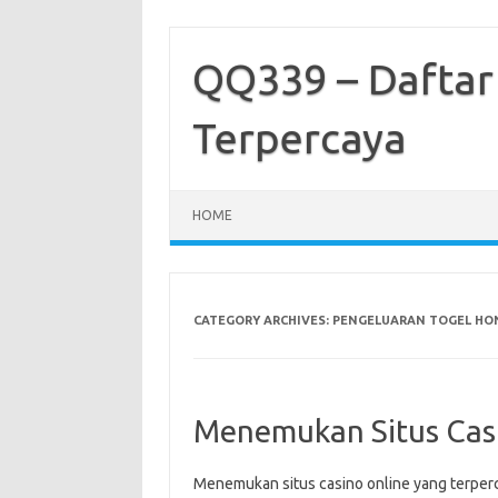
Skip
to
content
QQ339 – Daftar 
Terpercaya
HOME
CATEGORY ARCHIVES:
PENGELUARAN TOGEL H
Menemukan Situs Cas
Menemukan situs casino online yang terperc