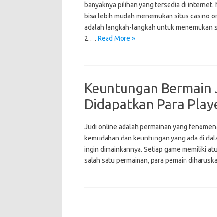
banyaknya pilihan yang tersedia di interne
bisa lebih mudah menemukan situs casino o
adalah langkah-langkah untuk menemukan sit
2.…
Read More »
Keuntungan Bermain 
Didapatkan Para Play
Judi online adalah permainan yang fenomena
kemudahan dan keuntungan yang ada di dalam
ingin dimainkannya. Setiap game memiliki a
salah satu permainan, para pemain diharus