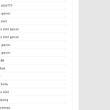
k slot777
t gacor
 slot
us slot gacor
us slot gacor
t gacor
t gacor
t88
bet
t
i bola
us slot
hjong
aceman