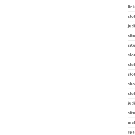
lin
slo
judi
sit
sit
slo
slo
slo
sbo
slo
jud
sit
ma
sp