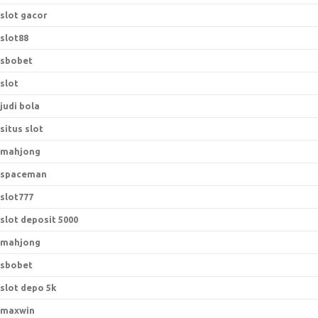
slot gacor
slot88
sbobet
slot
judi bola
situs slot
mahjong
spaceman
slot777
slot deposit 5000
mahjong
sbobet
slot depo 5k
maxwin