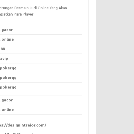
ntungan Bermain Judi Online Yang Akan
apatkan Para Player
t gacor
t online
t88
avip
bpokerqq
bpokerqq
bpokerqq
t gacor
t online
ps://designintreior.com/