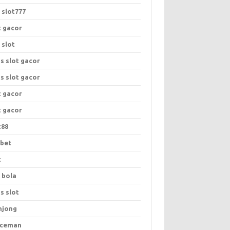
k slot777
t gacor
 slot
us slot gacor
us slot gacor
t gacor
t gacor
t88
bet
t
i bola
us slot
hjong
aceman