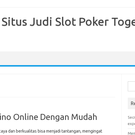
Situs Judi Slot Poker Tog
Sea
for:
R
ino Online Dengan Mudah
Secr
expe
aya dan berkualitas bisa menjadi tantangan, mengingat
Men