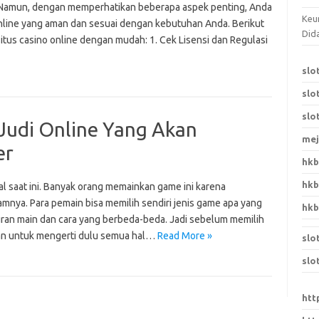
t. Namun, dengan memperhatikan beberapa aspek penting, Anda
Keu
nline yang aman dan sesuai dengan kebutuhan Anda. Berikut
Did
us casino online dengan mudah: 1. Cek Lisensi dan Regulasi
slo
slo
slo
Judi Online Yang Akan
mej
er
hk
hk
l saat ini. Banyak orang memainkan game ini karena
nya. Para pemain bisa memilih sendiri jenis game apa yang
hk
turan main dan cara yang berbeda-beda. Jadi sebelum memilih
kan untuk mengerti dulu semua hal…
Read More »
slo
slo
htt