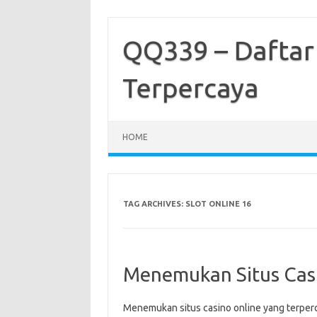
Skip
to
content
QQ339 – Daftar 
Terpercaya
HOME
TAG ARCHIVES:
SLOT ONLINE 16
Menemukan Situs Cas
Menemukan situs casino online yang terperc