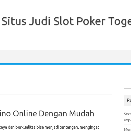
Situs Judi Slot Poker Tog
Sea
for:
R
ino Online Dengan Mudah
Secr
expe
aya dan berkualitas bisa menjadi tantangan, mengingat
Men