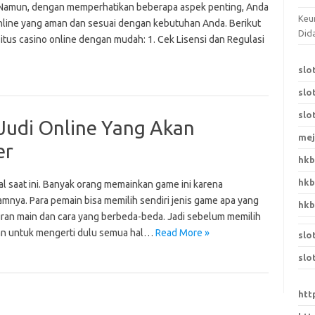
t. Namun, dengan memperhatikan beberapa aspek penting, Anda
Keu
nline yang aman dan sesuai dengan kebutuhan Anda. Berikut
Did
us casino online dengan mudah: 1. Cek Lisensi dan Regulasi
slo
slo
slo
Judi Online Yang Akan
mej
er
hk
hk
l saat ini. Banyak orang memainkan game ini karena
nya. Para pemain bisa memilih sendiri jenis game apa yang
hk
turan main dan cara yang berbeda-beda. Jadi sebelum memilih
kan untuk mengerti dulu semua hal…
Read More »
slo
slo
htt