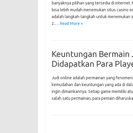
banyaknya pilihan yang tersedia di interne
bisa lebih mudah menemukan situs casino o
adalah langkah-langkah untuk menemukan sit
2.…
Read More »
Keuntungan Bermain 
Didapatkan Para Play
Judi online adalah permainan yang fenomena
kemudahan dan keuntungan yang ada di dalam
ingin dimainkannya. Setiap game memiliki a
salah satu permainan, para pemain diharus