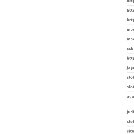
htt
htt
htt
mp
mp
cs
htt
jag
slo
slo
ag
jud
slo
sit