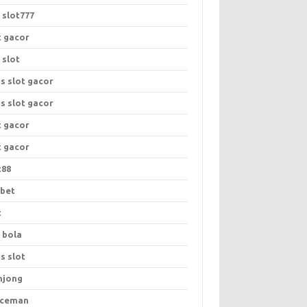
k slot777
t gacor
 slot
us slot gacor
us slot gacor
t gacor
t gacor
t88
bet
t
i bola
us slot
hjong
aceman