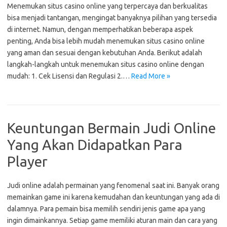
Menemukan situs casino online yang terpercaya dan berkualitas
bisa menjadi tantangan, mengingat banyaknya pilihan yang tersedia
di internet. Namun, dengan memperhatikan beberapa aspek
penting, Anda bisa lebih mudah menemukan situs casino online
yang aman dan sesuai dengan kebutuhan Anda. Berikut adalah
langkah-langkah untuk menemukan situs casino online dengan
mudah: 1. Cek Lisensi dan Regulasi 2.…
Read More »
Keuntungan Bermain Judi Online
Yang Akan Didapatkan Para
Player
Judi online adalah permainan yang fenomenal saat ini. Banyak orang
memainkan game ini karena kemudahan dan keuntungan yang ada di
dalamnya. Para pemain bisa memilih sendiri jenis game apa yang
ingin dimainkannya. Setiap game memiliki aturan main dan cara yang