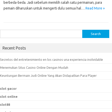
berbeda-beda. Jadi sebelum memilih salah satu permainan, para
pemain diharuskan untuk mengerti dulu semua hal…
Read More »
S
e
a
Recent Posts
r
c
Secretos del entretenimiento en los casinos una experiencia inolvidable
h
Menemukan Situs Casino Online Dengan Mudah
f
o
Keuntungan Bermain Judi Online Yang Akan Didapatkan Para Player
r
:
slot gacor
slot online
slot88