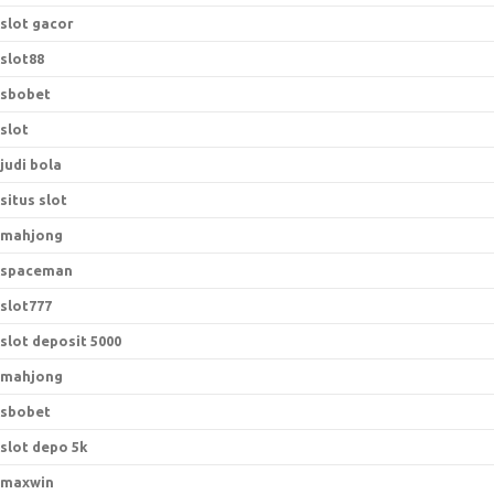
slot gacor
slot88
sbobet
slot
judi bola
situs slot
mahjong
spaceman
slot777
slot deposit 5000
mahjong
sbobet
slot depo 5k
maxwin